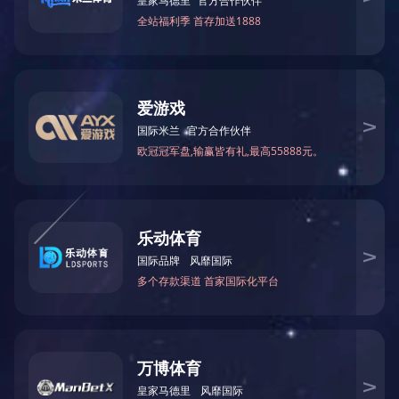
首页
公司简介
荣誉资质
企业资质
企业专利
企业荣誉
企业业绩
市政工程业绩
公路工程业绩
电力工程业绩
水利工程业
绩
开云体育业绩
业绩展示
新闻中心
公司新闻
业内动态
联系我们
联系方式
客户留言

首页
公司简介
荣誉资质

企业资质
企业专利
企业荣誉
企业业绩
