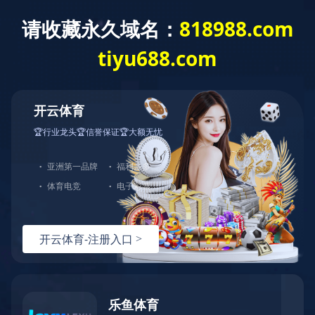
首页
公司简介
荣誉资质

荣誉资质
企业资质
企业专利
企业荣誉
企业业绩

企业业绩
市政工程业绩
公路工程业绩