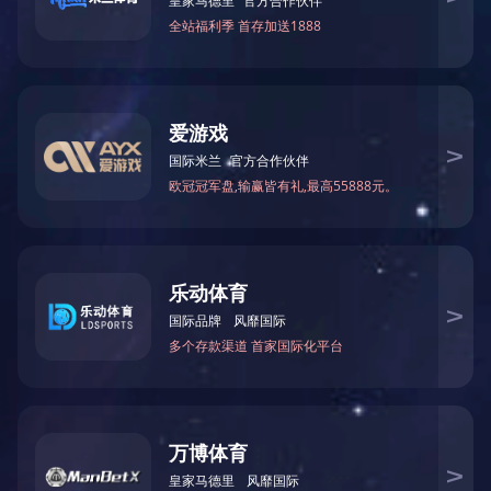
首页
公司简介
荣誉资质
企业资质
企业专利
企业荣誉
企业业绩
市政工程业绩
公路工程业绩
电力工程业绩
水利工程业
绩
开云体育业绩
业绩展示
新闻中心
公司新闻
业内动态
联系我们
联系方式
客户留言

首页
公司简介
荣誉资质

企业资质
企业专利
企业荣誉
企业业绩
